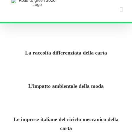
Salta
al
contenuto
La raccolta differenziata della carta
L’impatto ambientale della moda
Le imprese italiane del riciclo meccanico della
carta