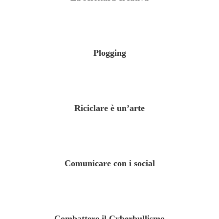
Plogging
Riciclare è un’arte
Comunicare con i social
Combattere il Cyberbullismo