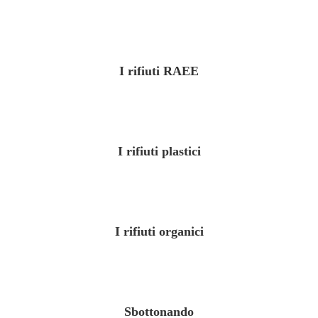
I rifiuti RAEE
I rifiuti plastici
I rifiuti organici
Sbottonando