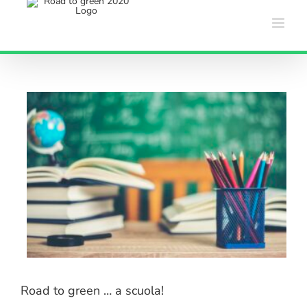
Salta
al
contenuto
Road to green … a scuola!