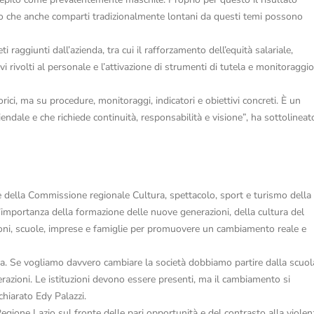
o che anche comparti tradizionalmente lontani da questi temi possono
i raggiunti dall’azienda, tra cui il rafforzamento dell’equità salariale,
vi rivolti al personale e l’attivazione di strumenti di tutela e monitoraggio
rici, ma su procedure, monitoraggi, indicatori e obiettivi concreti. È un
endale e che richiede continuità, responsabilità e visione”, ha sottolineat
e della Commissione regionale Cultura, spettacolo, sport e turismo della
l’importanza della formazione delle nuove generazioni, della cultura del
tuzioni, scuole, imprese e famiglie per promuovere un cambiamento reale e
na. Se vogliamo davvero cambiare la società dobbiamo partire dalla scuol
erazioni. Le istituzioni devono essere presenti, ma il cambiamento si
ichiarato Edy Palazzi.
egione Lazio sul fronte delle pari opportunità e del contrasto alla violen