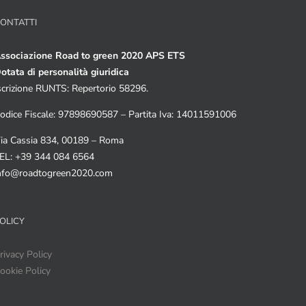
ONTATTI
ssociazione Road to green 2020 APS ETS
otata di personalità giuridica
scrizione RUNTS: Repertorio 58296.
odice Fiscale: 97898690587 – Partita Iva: 14011591006
ia Cassia 834, 00189 – Roma
EL: +39 344 084 6564
nfo@roadtogreen2020.com
OLICY
rivacy Policy
ookie Policy