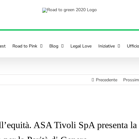
est
Road to Pink
Blog
Legal Love
Iniziative
Uffici
Precedente
Prossi
ell’equità. ASA Tivoli SpA presenta la