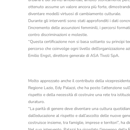
ottenuto assume un valore ancora più forte, dimostrand
diventare modelli virtuosi di cambiamento culturale.
Durante gli interventi sono stati approfonditi i dati concret
l’incremento delle assunzioni femminili, i percorsi formati
contro discriminazioni e molestie.
“Questa certificazione non si basa soltanto su principi teo
percorso che coinvolge ogni livello dell’organizzazione azi
Emilio Engst, direttore generale di ASA Tivoli SpA.
Molto apprezzato anche il contributo della vicepresident
Regione Lazio, Edy Palazzi, che ha posto l’attenzione sul
rispetto e della necessità di costruire una rete tra isti
duraturo.
“La parità di genere deve diventare una cultura quotidia
dall’educazione al rispetto e dall’ascolto delle nuove gen
costruisce insieme, tra famiglie, imprese e territori”, ha d
Nel suo intervento, Palazzi ha ricordato l’impegno della R