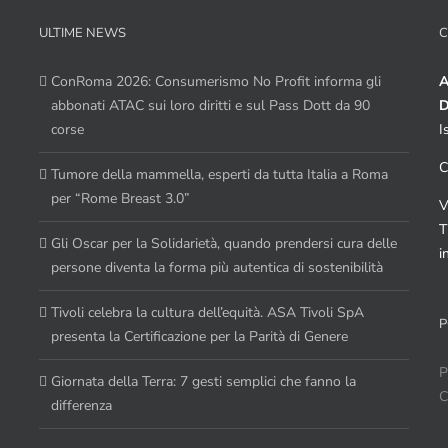
ULTIME NEWS
C
ConRoma 2026: Consumerismo No Profit informa gli
A
abbonati ATAC sui loro diritti e sul Pass Dott da 90
D
corse
I
C
Tumore della mammella, esperti da tutta Italia a Roma
per “Rome Breast 3.0”
V
T
Gli Oscar per la Solidarietà, quando prendersi cura delle
i
persone diventa la forma più autentica di sostenibilità
Tivoli celebra la cultura dell’equità. ASA Tivoli SpA
P
presenta la Certificazione per la Parità di Genere
P
Giornata della Terra: 7 gesti semplici che fanno la
C
differenza