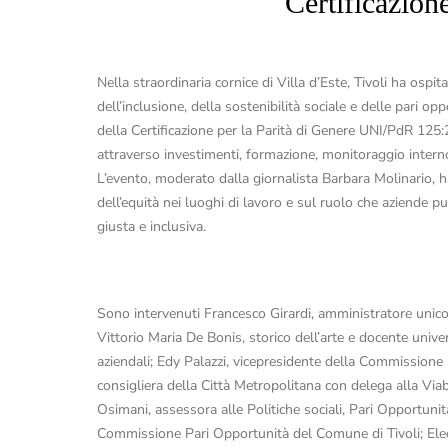
Certificazion
Nella straordinaria cornice di Villa d’Este, Tivoli ha os
dell’inclusione, della sostenibilità sociale e delle pari 
della Certificazione per la Parità di Genere UNI/PdR 125
attraverso investimenti, formazione, monitoraggio intern
L’evento, moderato dalla giornalista Barbara Molinario, ha r
dell’equità nei luoghi di lavoro e sul ruolo che aziende p
giusta e inclusiva.
Sono intervenuti Francesco Girardi, amministratore unico
Vittorio Maria De Bonis, storico dell’arte e docente univ
aziendali; Edy Palazzi, vicepresidente della Commissione 
consigliera della Città Metropolitana con delega alla Viabi
Osimani, assessora alle Politiche sociali, Pari Opportuni
Commissione Pari Opportunità del Comune di Tivoli; Eleon