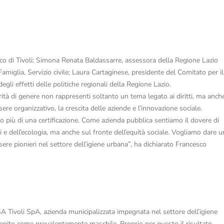
daco di Tivoli; Simona Renata Baldassarre, assessora della Regione Lazio
 Famiglia, Servizio civile; Laura Cartaginese, presidente del Comitato per il
egli effetti delle politiche regionali della Regione Lazio.
ità di genere non rappresenti soltanto un tema legato ai diritti, ma anch
ere organizzativo, la crescita delle aziende e l’innovazione sociale.
più di una certificazione. Come azienda pubblica sentiamo il dovere di
e dell’ecologia, ma anche sul fronte dell’equità sociale. Vogliamo dare u
re pionieri nel settore dell’igiene urbana”, ha dichiarato Francesco
SA Tivoli SpA, azienda municipalizzata impegnata nel settore dell’igiene
cepito come prevalentemente maschile. Proprio per questo il risultato