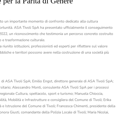
e per la Parità di Genere
pitato un importante momento di confronto dedicato alla cultura
opportunità. ASA Tivoli SpA ha presentato ufficialmente il conseguimento
:2022, un riconoscimento che testimonia un percorso concreto costruito
o e trasformazione culturale.
iunito istituzioni, professionisti ed esperti per riflettere sul valore
ubbliche e territori possono avere nella costruzione di una società più
 di ASA Tivoli SpA; Emilio Engst, direttore generale di ASA Tivoli SpA;
ersitario; Alessandro Monti, consulente ASA Tivoli SpA per i processi
regionale Cultura, spettacolo, sport e turismo; Manuela Chioccia,
lità, Mobilità e Infrastrutture e consigliera del Comune di Tivoli; Erika
tà e Istruzione del Comune di Tivoli; Francesca Chimenti, presidente della
ora Giusti, comandante della Polizia Locale di Tivoli; Maria Nicolai,