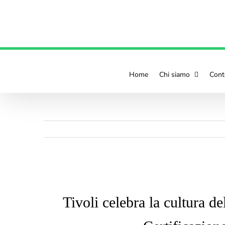
contenuto
Home
Chi siamo
Cont
Ingrandisci
immagine
Tivoli celebra la cultura d