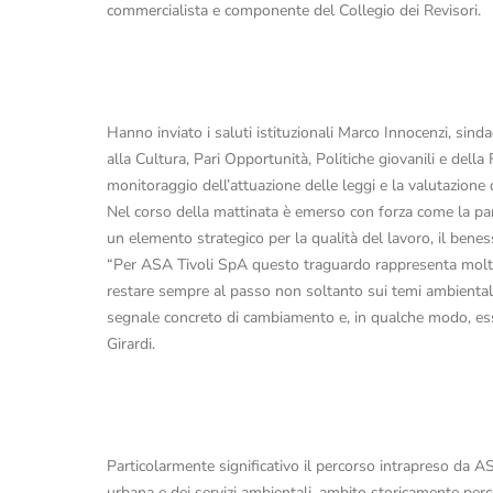
commercialista e componente del Collegio dei Revisori.
Hanno inviato i saluti istituzionali Marco Innocenzi, sin
alla Cultura, Pari Opportunità, Politiche giovanili e della
monitoraggio dell’attuazione delle leggi e la valutazione d
Nel corso della mattinata è emerso con forza come la par
un elemento strategico per la qualità del lavoro, il beness
“Per ASA Tivoli SpA questo traguardo rappresenta molto 
restare sempre al passo non soltanto sui temi ambientali 
segnale concreto di cambiamento e, in qualche modo, esse
Girardi.
Particolarmente significativo il percorso intrapreso da A
urbana e dei servizi ambientali, ambito storicamente per