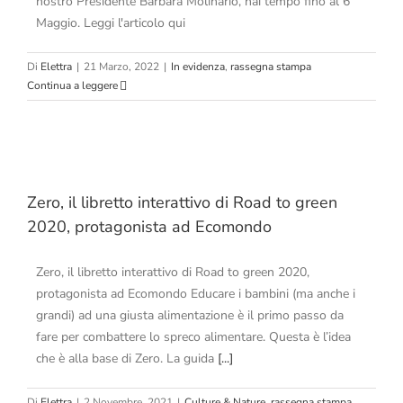
nostro Presidente Barbara Molinario, hai tempo fino al 6
Maggio. Leggi l'articolo qui
Di
Elettra
|
21 Marzo, 2022
|
In evidenza
,
rassegna stampa
Continua a leggere
Zero, il libretto interattivo di Road to green
2020, protagonista ad Ecomondo
Zero, il libretto interattivo di Road to green 2020,
protagonista ad Ecomondo Educare i bambini (ma anche i
grandi) ad una giusta alimentazione è il primo passo da
fare per combattere lo spreco alimentare. Questa è l’idea
che è alla base di Zero. La guida
[...]
Di
Elettra
|
2 Novembre, 2021
|
Culture & Nature
,
rassegna stampa