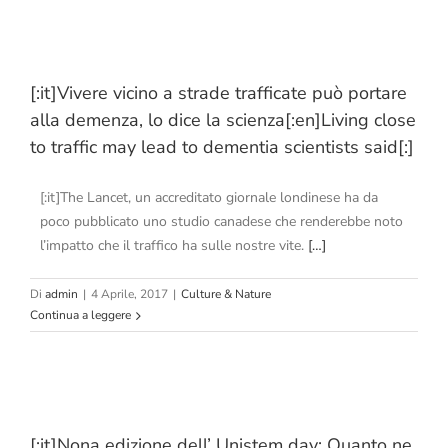
[:it]Vivere vicino a strade trafficate può portare
alla demenza, lo dice la scienza[:en]Living close
to traffic may lead to dementia scientists said[:]
[:it]The Lancet, un accreditato giornale londinese ha da
poco pubblicato uno studio canadese che renderebbe noto
l’impatto che il traffico ha sulle nostre vite.
[…]
Di
admin
|
4 Aprile, 2017
|
Culture & Nature
Continua a leggere
d
[:it]Nona edizione dell’ Unistem day: Quanto ne