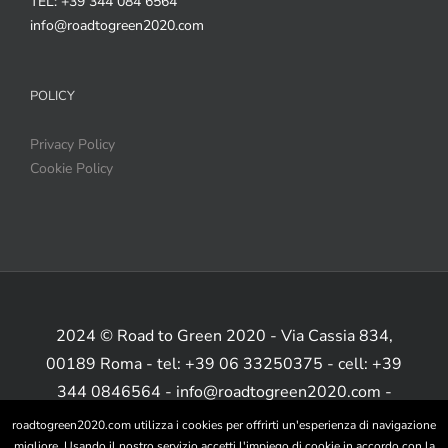
TEL: +39 344 084 6564
info@roadtogreen2020.com
POLICY
Privacy Policy
Cookie Policy
2024 © Road to Green 2020 - Via Cassia 834,
00189 Roma - tel: +39 06 33250375 - cell: +39
344 0846564 - info@roadtogreen2020.com -
www.roadtogreen2020.com
roadtogreen2020.com utilizza i cookies per offrirti un'esperienza di navigazione
migliore. Usando il nostro servizio accetti l'impiego di cookie in accordo con la