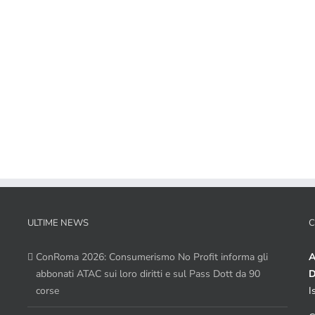
ULTIME NEWS
C
ConRoma 2026: Consumerismo No Profit informa gli
A
abbonati ATAC sui loro diritti e sul Pass Dott da 90
D
corse
I