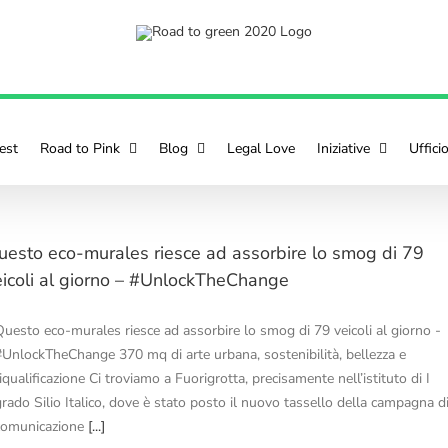
est
Road to Pink
Blog
Legal Love
Iniziative
Uffici
uesto eco-murales riesce ad assorbire lo smog di 79
eicoli al giorno – #UnlockTheChange
Questo eco-murales riesce ad assorbire lo smog di 79 veicoli al giorno -
#UnlockTheChange 370 mq di arte urbana, sostenibilità, bellezza e
iqualificazione Ci troviamo a Fuorigrotta, precisamente nell’istituto di I
grado Silio Italico, dove è stato posto il nuovo tassello della campagna d
comunicazione
[...]