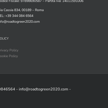
odice Fiscale: 97898690587 – Partita Iva: 14011591006
ia Cassia 834, 00189 – Roma
EL: +39 344 084 6564
nfo@roadtogreen2020.com
OLICY
rivacy Policy
ookie Policy
 0846564 - info@roadtogreen2020.com -