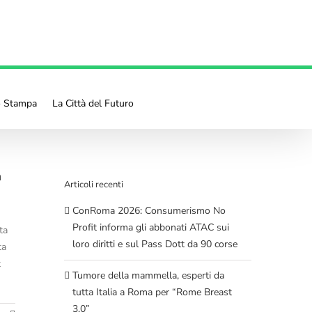
o Stampa
La Città del Futuro
n
Articoli recenti
ConRoma 2026: Consumerismo No
Profit informa gli abbonati ATAC sui
ta
loro diritti e sul Pass Dott da 90 corse
ta
t
Tumore della mammella, esperti da
tutta Italia a Roma per “Rome Breast
3.0”