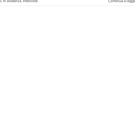
e
,
In evidenza
,
Interviste
Continua a legg