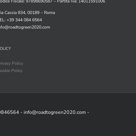
odice Fiscale: 97898690587 – Partita Iva: 14011591006
ia Cassia 834, 00189 – Roma
EL: +39 344 084 6564
nfo@roadtogreen2020.com
OLICY
rivacy Policy
ookie Policy
 0846564 - info@roadtogreen2020.com -