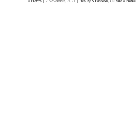
Di
Elettra
|
2 Novembre, 2021
|
Beauty & Fashion
,
Culture & Natur