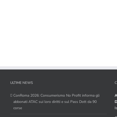
ULTIME NEWS
C
ConRoma 2026: Consumerismo No Profit informa gli
A
abbonati ATAC sui loro diritti e sul Pass Dott da 90
D
corse
I