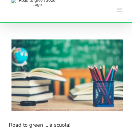
Salta
al
contenuto
Road to green … a scuola!