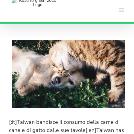
Salta
al
contenuto
[:it]Taiwan bandisce il consumo della carne di
cane e di gatto dalle sue tavole[:en]Taiwan has