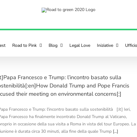
est
Road to Pink
Blog
Legal Love
Iniziative
Uffici
it]Papa Francesco e Trump: l’incontro basato sulla
ostenibilità[:en]How Donald Trump and Pope Francis
ocused their meeting on environmental concerns[:]
apa Francesco e Trump: l'incontro basato sulla sostenibilità [:it] Ieri,
Papa Francesco ha finalmente incontrato Donald Trump al Vaticano,
proprio in occasione della sua visita a Roma in vista del tour Europeo. La
riunione è durata circa 30 minuti, alla fine della quale Trump
[...]