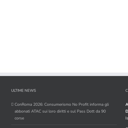
ULTIME NEWS
C
ConRoma 2026: Consumerismo No Profit informa gli
A
abbonati ATAC sui loro diritti e sul Pass Dott da 90
D
corse
I