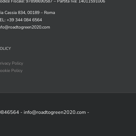
odice Fiscale: 97898690587 – Partita Iva: 14011591006
ia Cassia 834, 00189 – Roma
EL: +39 344 084 6564
nfo@roadtogreen2020.com
OLICY
rivacy Policy
ookie Policy
 0846564 - info@roadtogreen2020.com -