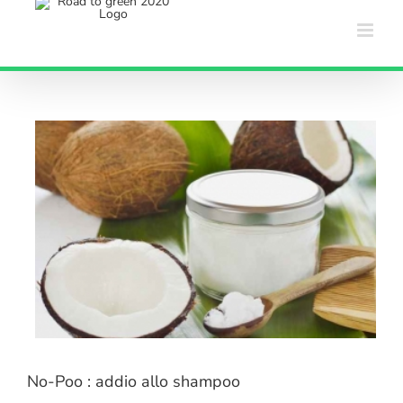
Salta
al
contenuto
No-Poo : addio allo shampoo