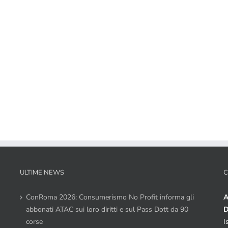
ULTIME NEWS
C
ConRoma 2026: Consumerismo No Profit informa gli
A
abbonati ATAC sui loro diritti e sul Pass Dott da 90
D
corse
I