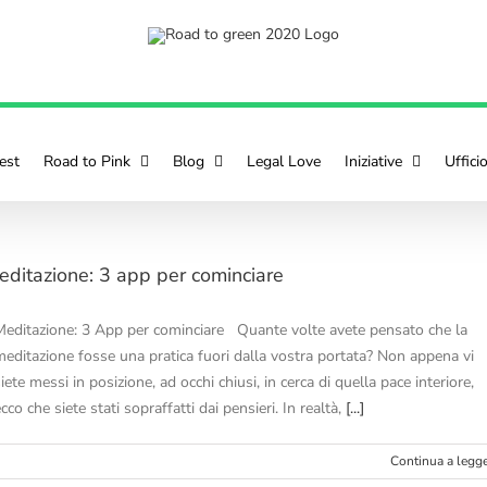
est
Road to Pink
Blog
Legal Love
Iniziative
Uffici
editazione: 3 app per cominciare
Meditazione: 3 App per cominciare Quante volte avete pensato che la
meditazione fosse una pratica fuori dalla vostra portata? Non appena vi
iete messi in posizione, ad occhi chiusi, in cerca di quella pace interiore,
cco che siete stati sopraffatti dai pensieri. In realtà,
[...]
Continua a legg