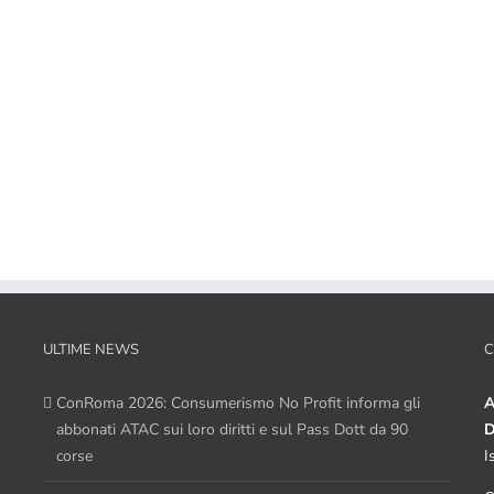
ULTIME NEWS
C
ConRoma 2026: Consumerismo No Profit informa gli
A
abbonati ATAC sui loro diritti e sul Pass Dott da 90
D
corse
I