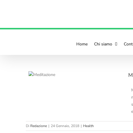
contenuto
Home
Chi siamo
Cont
M
per
s
e
Di
Redazione
|
24 Gennaio, 2018
|
Health