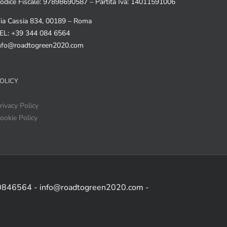
odice Fiscale: 97898690587 – Partita Iva: 14011591006
ia Cassia 834, 00189 – Roma
EL: +39 344 084 6564
nfo@roadtogreen2020.com
OLICY
rivacy Policy
ookie Policy
 0846564 - info@roadtogreen2020.com -