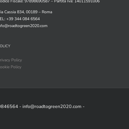
odice Fiscale: 97898690587 – Partita Iva: 14011591006
ia Cassia 834, 00189 – Roma
EL: +39 344 084 6564
nfo@roadtogreen2020.com
OLICY
rivacy Policy
ookie Policy
 0846564 - info@roadtogreen2020.com -