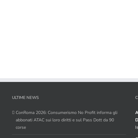
ULTIME NEWS
C
ConRoma 2026: Consumerismo No Profit informa gli
A
abbonati ATAC sui loro diritti e sul Pass Dott da 90
D
corse
I