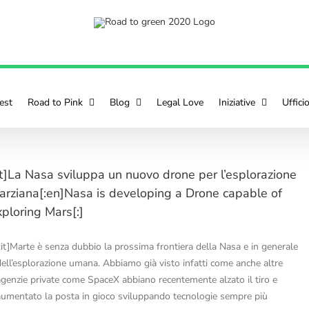
est
Road to Pink
Blog
Legal Love
Iniziative
Uffici
:it]La Nasa sviluppa un nuovo drone per l’esplorazione
arziana[:en]Nasa is developing a Drone capable of
xploring Mars[:]
[:it]Marte è senza dubbio la prossima frontiera della Nasa e in generale
dell’esplorazione umana. Abbiamo già visto infatti come anche altre
agenzie private come SpaceX abbiano recentemente alzato il tiro e
aumentato la posta in gioco sviluppando tecnologie sempre più