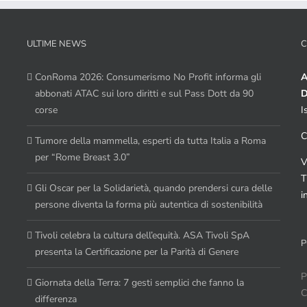
ULTIME NEWS
C
ConRoma 2026: Consumerismo No Profit informa gli
A
abbonati ATAC sui loro diritti e sul Pass Dott da 90
D
corse
I
C
Tumore della mammella, esperti da tutta Italia a Roma
per “Rome Breast 3.0”
V
T
Gli Oscar per la Solidarietà, quando prendersi cura delle
i
persone diventa la forma più autentica di sostenibilità
Tivoli celebra la cultura dell’equità. ASA Tivoli SpA
P
presenta la Certificazione per la Parità di Genere
P
Giornata della Terra: 7 gesti semplici che fanno la
C
differenza