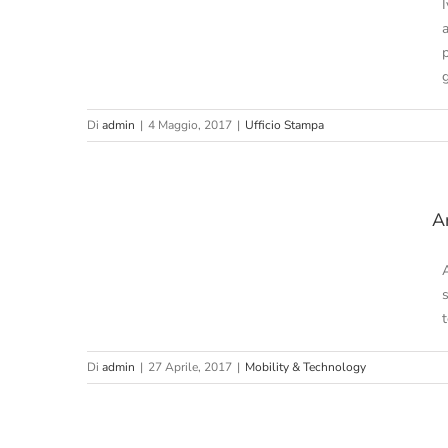
Di
admin
|
4 Maggio, 2017
|
Ufficio Stampa
: Una
A
na
s
Di
admin
|
27 Aprile, 2017
|
Mobility & Technology