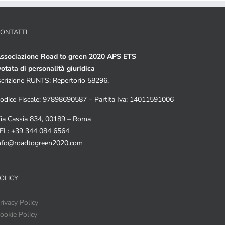
ONTATTI
ssociazione Road to green 2020 APS ETS
otata di personalità giuridica
scrizione RUNTS: Repertorio 58296.
odice Fiscale: 97898690587 – Partita Iva: 14011591006
ia Cassia 834, 00189 – Roma
EL: +39 344 084 6564
nfo@roadtogreen2020.com
OLICY
rivacy Policy
ookie Policy