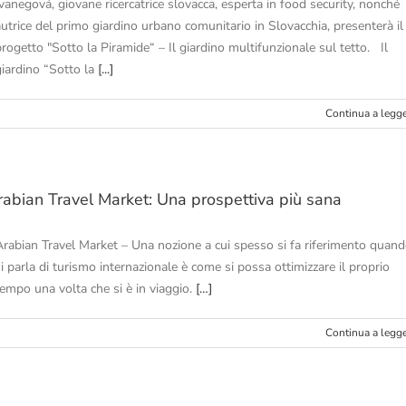
Ivanegová, giovane ricercatrice slovacca, esperta in food security, nonché
autrice del primo giardino urbano comunitario in Slovacchia, presenterà il
progetto "Sotto la Piramide“ – Il giardino multifunzionale sul tetto. Il
giardino “Sotto la
[...]
Continua a legg
rabian Travel Market: Una prospettiva più sana
Arabian Travel Market – Una nozione a cui spesso si fa riferimento quan
i parla di turismo internazionale è come si possa ottimizzare il proprio
tempo una volta che si è in viaggio.
[…]
Continua a legg