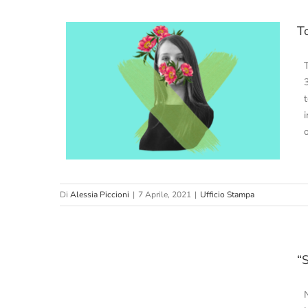
To
T
contest
Di
Alessia Piccioni
|
7 Aprile, 2021
|
Ufficio Stampa
ardino
“S
etto