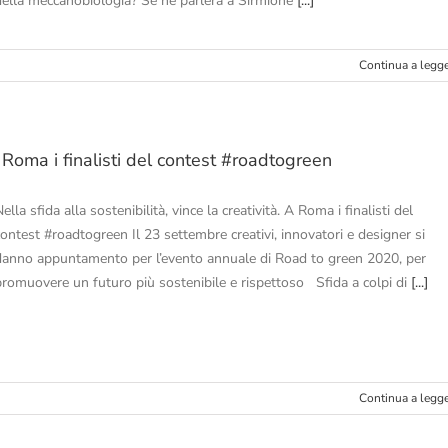
della meccanobiologia? Se ne parlerà a Sirmione
[...]
Continua a legg
 Roma i finalisti del contest #roadtogreen
ella sfida alla sostenibilità, vince la creatività. A Roma i finalisti del
contest #roadtogreen Il 23 settembre creativi, innovatori e designer si
danno appuntamento per l’evento annuale di Road to green 2020, per
promuovere un futuro più sostenibile e rispettoso Sfida a colpi di
[...]
Continua a legg