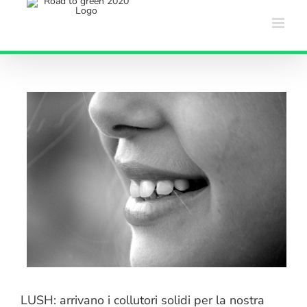
Salta
al
contenuto
LUSH: arrivano i collutori solidi per la nostra