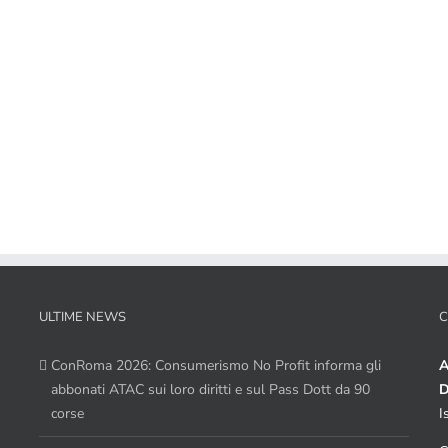
ULTIME NEWS
C
ConRoma 2026: Consumerismo No Profit informa gli
A
abbonati ATAC sui loro diritti e sul Pass Dott da 90
D
corse
I