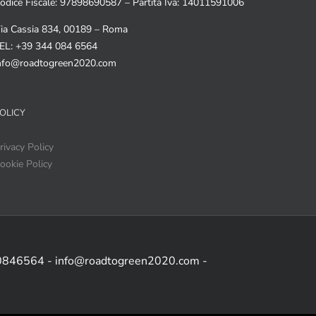
odice Fiscale: 97898690587 – Partita Iva: 14011591006
ia Cassia 834, 00189 – Roma
EL: +39 344 084 6564
nfo@roadtogreen2020.com
OLICY
rivacy Policy
ookie Policy
 0846564 - info@roadtogreen2020.com -