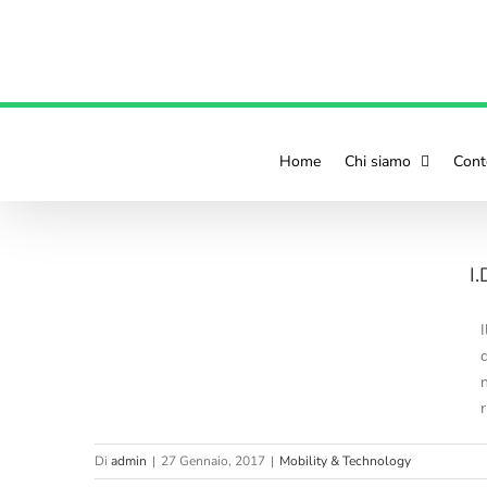
contenuto
Home
Chi siamo
Cont
o che si
I.
d
r
Di
admin
|
27 Gennaio, 2017
|
Mobility & Technology