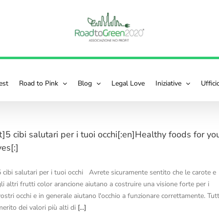
est
Road to Pink
Blog
Legal Love
Iniziative
Uffic
it]5 cibi salutari per i tuoi occhi[:en]Healthy foods for yo
es[:]
 cibi salutari per i tuoi occhi Avrete sicuramente sentito che le carote e
li altri frutti color arancione aiutano a costruire una visione forte per i
vostri occhi e in generale aiutano l'occhio a funzionare correttamente. Tut
erito dei valori più alti di
[...]