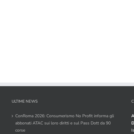
ULTIME NEWS
C
ConRoma 2026: Consumerismo No Profit informa gli
A
abbonati ATAC sui loro diritti e sul Pass Dott da 90
D
corse
I