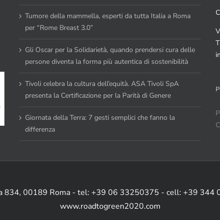
C
Tumore della mammella, esperti da tutta Italia a Roma
per “Rome Breast 3.0”
V
T
Gli Oscar per la Solidarietà, quando prendersi cura delle
i
persone diventa la forma più autentica di sostenibilità
Tivoli celebra la cultura dell’equità. ASA Tivoli SpA
P
presenta la Certificazione per la Parità di Genere
P
Giornata della Terra: 7 gesti semplici che fanno la
C
differenza
ia 834, 00189 Roma - tel: +39 06 33250375 - cell: +39 344
www.roadtogreen2020.com