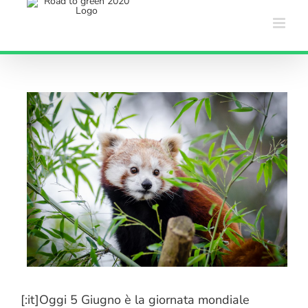
Salta
al
contenuto
]
[:it]Oggi 5 Giugno è la giornata mondiale