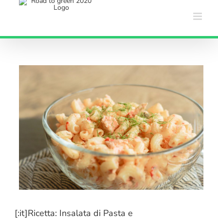
Salta
al
contenuto
[:it]Ricetta: Insalata di Pasta e