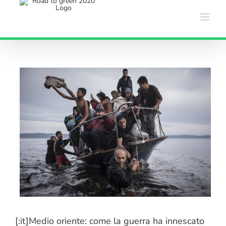
Salta
al
contenuto
[:it]Medio oriente: come la guerra ha innescato