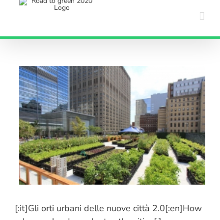
Salta
al
contenuto
[:it]Gli orti urbani delle nuove città 2.0[:en]How