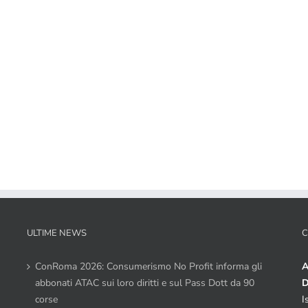
ULTIME NEWS
C
ConRoma 2026: Consumerismo No Profit informa gli
A
abbonati ATAC sui loro diritti e sul Pass Dott da 90
D
corse
I