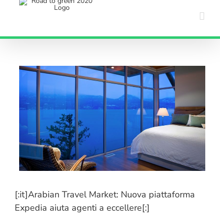
Salta
al
contenuto
[:it]Arabian Travel Market: Nuova piattaforma
Expedia aiuta agenti a eccellere[:]