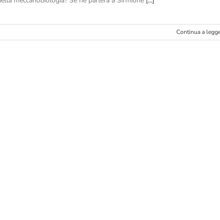
della meccanobiologia? Se ne parlerà a Sirmione
[...]
Continua a legg