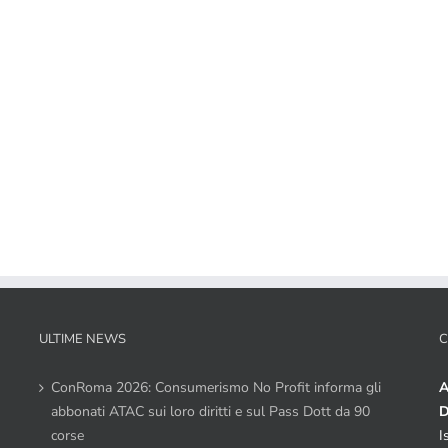
ULTIME NEWS
C
ConRoma 2026: Consumerismo No Profit informa gli
A
abbonati ATAC sui loro diritti e sul Pass Dott da 90
D
corse
I