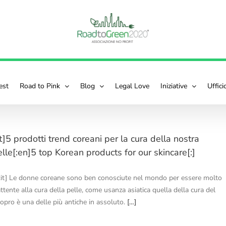
est
Road to Pink
Blog
Legal Love
Iniziative
Uffic
it]5 prodotti trend coreani per la cura della nostra
lle[:en]5 top Korean products for our skincare[:]
[:it] Le donne coreane sono ben conosciute nel mondo per essere molto
ttente alla cura della pelle, come usanza asiatica quella della cura del
copro è una delle più antiche in assoluto.
[…]