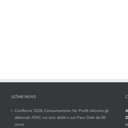
ULTIME NEWS
C
ConRoma 2026: Consumerismo No Profit informa gli
A
abbonati ATAC sui loro diritti e sul Pass Dott da 90
D
corse
I