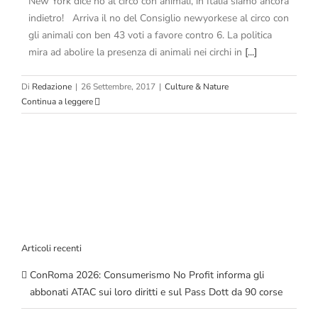
New York dice no al circo con animali, in Italia siamo ancora
indietro! Arriva il no del Consiglio newyorkese al circo con
gli animali con ben 43 voti a favore contro 6. La politica
mira ad abolire la presenza di animali nei circhi in
[...]
Di
Redazione
|
26 Settembre, 2017
|
Culture & Nature
Continua a leggere
Articoli recenti
ConRoma 2026: Consumerismo No Profit informa gli
abbonati ATAC sui loro diritti e sul Pass Dott da 90 corse