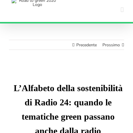
Salta
al
contenuto
Precedente
Prossimo
Ingrandisci
immagine
L’Alfabeto della sostenibilità
di Radio 24: quando le
tematiche green passano
anche dalla radio