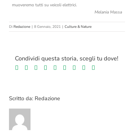
muoveremo tutti su veicoli elettrici.
Melania Massa
Di
Redazione
|
8 Gennaio, 2021
|
Culture & Nature
Condividi questa storia, scegli tu dove!
Facebook
Twitter
LinkedIn
Reddit
Whatsapp
Tumblr
Pinterest
Vk
Email
Scritto da:
Redazione