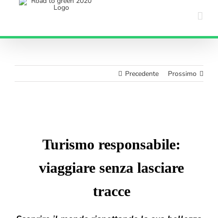
Salta
al
contenuto
Precedente
Prossimo
Ingrandisci
immagine
Turismo responsabile:
viaggiare senza lasciare
tracce