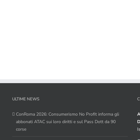
ULTIME NEWS
C
ConRoma 2026: Consumerismo No Profit informa gli
A
abbonati ATAC sui loro diritti e sul Pass Dott da 90
D
corse
I