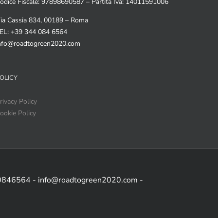
odice Fiscale: 97898690587 – Partita Iva: 14011591006
ia Cassia 834, 00189 – Roma
EL: +39 344 084 6564
nfo@roadtogreen2020.com
OLICY
rivacy Policy
ookie Policy
 0846564 - info@roadtogreen2020.com -