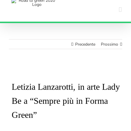
Salta
al
contenuto
Precedente
Prossimo
Ingrandisci
immagine
Letizia Lanzarotti, in arte Lady
Be a “Sempre più in Forma
Green”