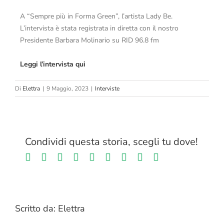
A “Sempre più in Forma Green”, l’artista Lady Be.
L’intervista è stata registrata in diretta con il nostro
Presidente Barbara Molinario su RID 96.8 fm
Leggi l’intervista qui
Di
Elettra
|
9 Maggio, 2023
|
Interviste
Condividi questa storia, scegli tu dove!
Facebook
Twitter
LinkedIn
Reddit
Whatsapp
Tumblr
Pinterest
Vk
Email
Scritto da:
Elettra