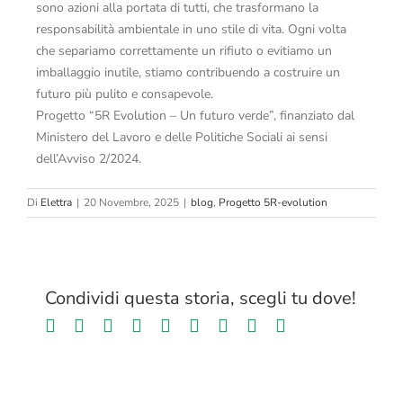
sono azioni alla portata di tutti, che trasformano la
responsabilità ambientale in uno stile di vita. Ogni volta
che separiamo correttamente un rifiuto o evitiamo un
imballaggio inutile, stiamo contribuendo a costruire un
futuro più pulito e consapevole.
Progetto “5R Evolution – Un futuro verde”, finanziato dal
Ministero del Lavoro e delle Politiche Sociali ai sensi
dell’Avviso 2/2024.
Di
Elettra
|
20 Novembre, 2025
|
blog
,
Progetto 5R-evolution
Condividi questa storia, scegli tu dove!
Facebook
Twitter
LinkedIn
Reddit
Whatsapp
Tumblr
Pinterest
Vk
Email