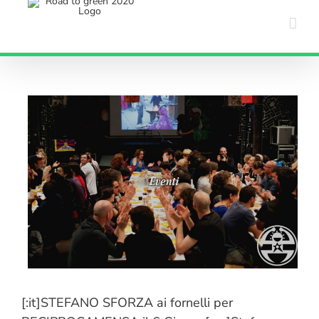
Salta
al
contenuto
[:it]STEFANO SFORZA ai fornelli per