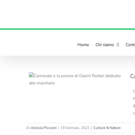
contenuto
Home
Chi siamo
Cont
C
 Gianni
P
i
d
Di
Alessia Piccioni
|
19 Gennaio, 2021
|
Culture & Nature