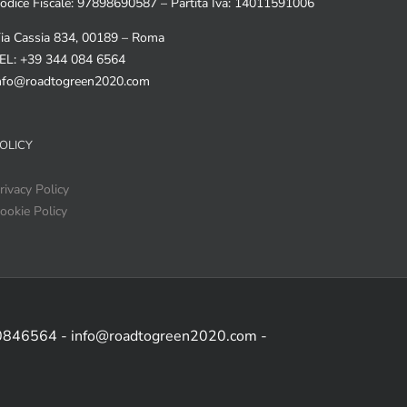
odice Fiscale: 97898690587 – Partita Iva: 14011591006
ia Cassia 834, 00189 – Roma
EL: +39 344 084 6564
nfo@roadtogreen2020.com
OLICY
rivacy Policy
ookie Policy
 0846564 - info@roadtogreen2020.com -