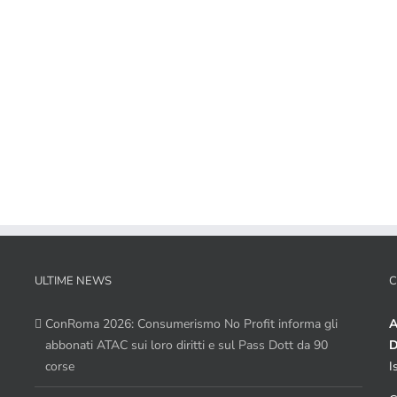
ULTIME NEWS
C
ConRoma 2026: Consumerismo No Profit informa gli
A
abbonati ATAC sui loro diritti e sul Pass Dott da 90
D
corse
I