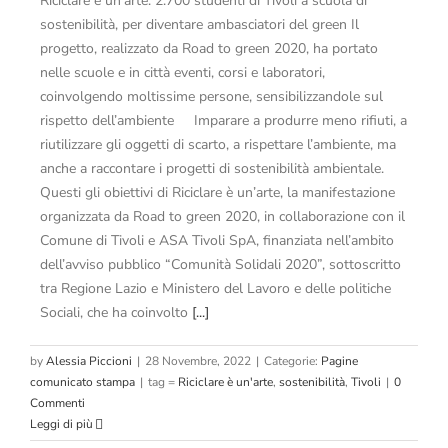
Riciclare è un’arte: 2.700 studenti di Tivoli a scuola di
sostenibilità, per diventare ambasciatori del green Il
progetto, realizzato da Road to green 2020, ha portato
nelle scuole e in città eventi, corsi e laboratori,
coinvolgendo moltissime persone, sensibilizzandole sul
rispetto dell’ambiente Imparare a produrre meno rifiuti, a
riutilizzare gli oggetti di scarto, a rispettare l’ambiente, ma
anche a raccontare i progetti di sostenibilità ambientale.
Questi gli obiettivi di Riciclare è un’arte, la manifestazione
organizzata da Road to green 2020, in collaborazione con il
Comune di Tivoli e ASA Tivoli SpA, finanziata nell’ambito
dell’avviso pubblico “Comunità Solidali 2020”, sottoscritto
tra Regione Lazio e Ministero del Lavoro e delle politiche
Sociali, che ha coinvolto
[...]
by
Alessia Piccioni
|
28 Novembre, 2022
|
Categorie:
Pagine
comunicato stampa
|
tag =
Riciclare è un'arte
,
sostenibilità
,
Tivoli
|
0
Commenti
Leggi di più