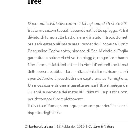
free
Dopo molte iniziative contro il tabagismo, dall’estate 201
Basta mozziconi lasciati abbandonati sulle spiagge. A
Bi
divieto di fumo sulla battigia era già stato introdotto nel
ora sarà esteso all’intera area, rendendo il comune il pri
Pasqualino Codognotto, sindaco di San Michele al Tagliam
garantire la salute di chi va in spiaggia, magari con bambi
Non è raro, infatti, imbattersi in vicini d’ombrellone fuma
delle persone, abbandona sulla sabbia il mozzicone, anzich
spento. Anche ai pacchetti non capita una sorte migliore,
Un mozzicone di una sigaretta senza filtro impiega d
12 anni, a seconda dei materiali utilizzati. La plastica n
per decomporsi completamente.
Il divieto di fumo, comunque, non comprenderà i chiosch
rispetto degli altri.
Di
barbara barbara
|
18 Febbraio, 2019
|
Culture & Nature