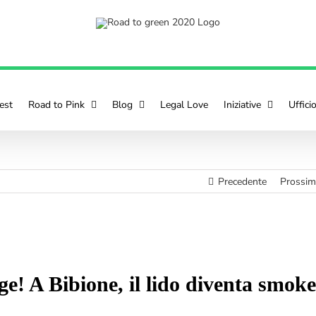
est
Road to Pink
Blog
Legal Love
Iniziative
Uffici
Precedente
Prossi
ge! A Bibione, il lido diventa smoke