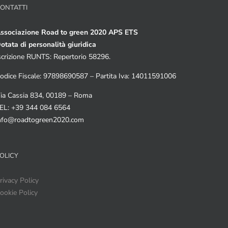
ONTATTI
ssociazione Road to green 2020 APS ETS
otata di personalità giuridica
scrizione RUNTS: Repertorio 58296.
odice Fiscale: 97898690587 – Partita Iva: 14011591006
ia Cassia 834, 00189 – Roma
EL: +39 344 084 6564
nfo@roadtogreen2020.com
OLICY
rivacy Policy
ookie Policy