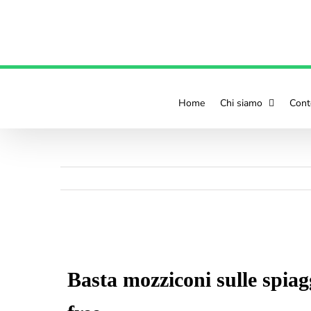
contenuto
Home
Chi siamo
Cont
Ingrandisci
immagine
Basta mozziconi sulle spiag