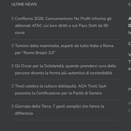
ULTIME NEWS
C
ConRoma 2026: Consumerismo No Profit informa gli
A
abbonati ATAC sui loro diritti e sul Pass Dott da 90
D
corse
I
C
Tumore della mammella, esperti da tutta Italia a Roma
per “Rome Breast 3.0”
V
T
Gli Oscar per la Solidarietà, quando prendersi cura delle
i
persone diventa la forma più autentica di sostenibilità
Tivoli celebra la cultura dell’equità. ASA Tivoli SpA
P
presenta la Certificazione per la Parità di Genere
P
Giornata della Terra: 7 gesti semplici che fanno la
C
differenza