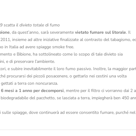
9 scatta il divieto totale di fumo
bione
, da quest’anno, sarà severamente
vietato fumare sul litorale
. Il
 2011, insieme ad altre iniziative finalizzate al contrasto del tabagismo, e
mo in Italia ad avere spiagge smoke free.
ento e Bibione, ha sottolineato come lo scopo di tale divieto sia
ni, e di preservare l’ambiente.
tori, e subire inevitabilmente il loro fumo passivo. Inoltre, la maggior par
é procurarsi dei piccoli posacenere, o gettarlo nei cestini una volta
 gettati a terra con noncuranza.
a 6 mesi a 1 anno per decomporsi
, mentre per il filtro ci vorranno dai 2 a
on biodegradabile del pacchetto, se lasciata a terra, impiegherà ben 450 an
i sulle spiagge, dove continuerà ad essere consentito fumare, purché nel