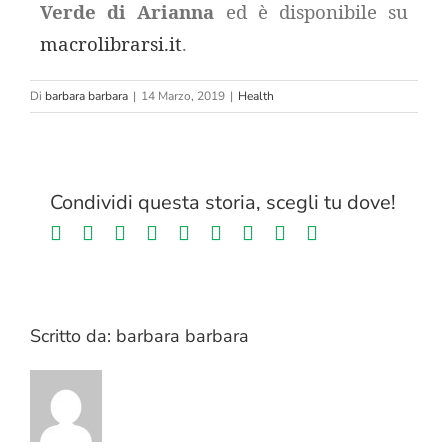
Verde di Arianna
ed è disponibile su
macrolibrarsi.it
.
Di
barbara barbara
|
14 Marzo, 2019
|
Health
Condividi questa storia, scegli tu dove!
Facebook
Twitter
LinkedIn
Reddit
Whatsapp
Tumblr
Pinterest
Vk
Email
Scritto da:
barbara barbara