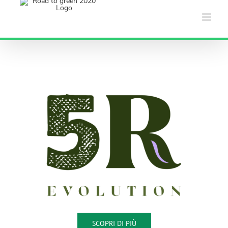
Salta
al
contenuto
SCOPRI DI PIÙ