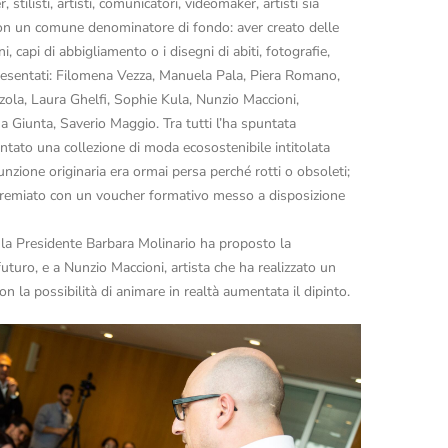
stilisti, artisti, comunicatori, videomaker, artisti sia
ma con un comune denominatore di fondo: aver creato delle
, capi di abbigliamento o i disegni di abiti, fotografie,
 presentati: Filomena Vezza, Manuela Pala, Piera Romano,
ola, Laura Ghelfi, Sophie Kula, Nunzio Maccioni,
a Giunta, Saverio Maggio. Tra tutti l’ha spuntata
entato una collezione di moda ecosostenibile intitolata
funzione originaria era ormai persa perché rotti o obsoleti;
to premiato con un voucher formativo messo a disposizione
e la Presidente Barbara Molinario ha proposto la
futuro, e a Nunzio Maccioni, artista che ha realizzato un
n la possibilità di animare in realtà aumentata il dipinto.