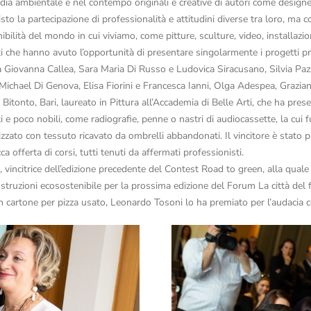
ardia ambientale e nel contempo originali e creative di autori come designer, 
visto la partecipazione di professionalità e attitudini diverse tra loro, 
bilità del mondo in cui viviamo, come pitture, sculture, video, installazioni
listi che hanno avuto l’opportunità di presentare singolarmente i progetti
 Giovanna Callea, Sara Maria Di Russo e Ludovica Siracusano, Silvia Pazz
 Michael Di Genova, Elisa Fiorini e Francesca Ianni, Olga Adespea, Grazian
Bitonto, Bari, laureato in Pittura all’Accademia di Belle Arti, che ha pres
ti e poco nobili, come radiografie, penne o nastri di audiocassette, la cui 
lizzato con tessuto ricavato da ombrelli abbandonati. Il vincitore è sta
 offerta di corsi, tutti tenuti da affermati professionisti.
 vincitrice dell’edizione precedente del Contest Road to green, alla qual
costruzioni ecosostenibile per la prossima edizione del Forum La città del 
un cartone per pizza usato, Leonardo Tosoni lo ha premiato per l’audacia co