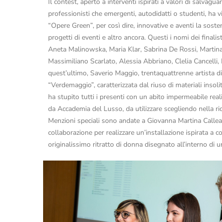
Il contest, aperto a interventi ispirati a valori di salvagu
professionisti che emergenti, autodidatti o studenti, ha 
“Opere Green”, per così dire, innovative e aventi la sosteni
progetti di eventi e altro ancora. Questi i nomi dei fina
Aneta Malinowska, Maria Klar, Sabrina De Rossi, Martina
Massimiliano Scarlato, Alessia Abbriano, Clelia Cancelli,
quest’ultimo, Saverio Maggio, trentaquattrenne artista di 
“Verdemaggio”, caratterizzata dal riuso di materiali insoli
ha stupito tutti i presenti con un abito impermeabile rea
da Accademia del Lusso, da utilizzare scegliendo nella ricca
Menzioni speciali sono andate a Giovanna Martina Callea,
collaborazione per realizzare un’installazione ispirata a 
originalissimo ritratto di donna disegnato all’interno di 