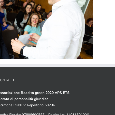
ONTATTI
ssociazione Road to green 2020 APS ETS
otata di personalità giuridica
scrizione RUNTS: Repertorio 58296.
odice Fiscale: 97898690587 – Partita Iva: 14011591006