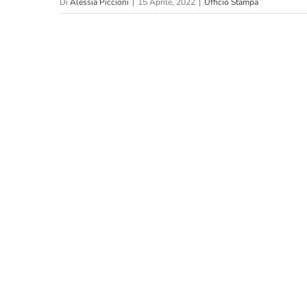
Di
Alessia Piccioni
|
15 Aprile, 2022
|
Ufficio Stampa