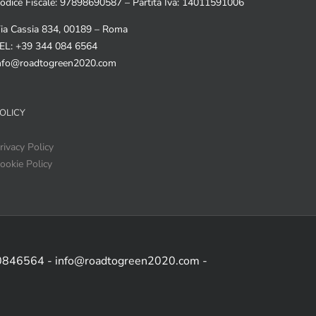
odice Fiscale: 97898690587 – Partita Iva: 14011591006
ia Cassia 834, 00189 – Roma
EL: +39 344 084 6564
nfo@roadtogreen2020.com
OLICY
rivacy Policy
ookie Policy
 0846564 - info@roadtogreen2020.com -