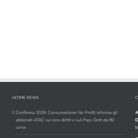
ULTIME NEWS
C
ConRoma 2026: Consumerismo No Profit informa gli
A
abbonati ATAC sui loro diritti e sul Pass Dott da 90
D
corse
I