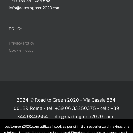
TEL: +39 344 084 6564
info@roadtogreen2020.com
POLICY
Privacy Policy
Cookie Policy
2024 © Road to Green 2020 - Via Cassia 834,
00189 Roma - tel: +39 06 33250375 - cell: +39
344 0846564 - info@roadtogreen2020.com -
www.roadtogreen2020.com
roadtogreen2020.com utilizza i cookies per offrirti un'esperienza di navigazione
migliore. Usando il nostro servizio accetti l'impiego di cookie in accordo con la