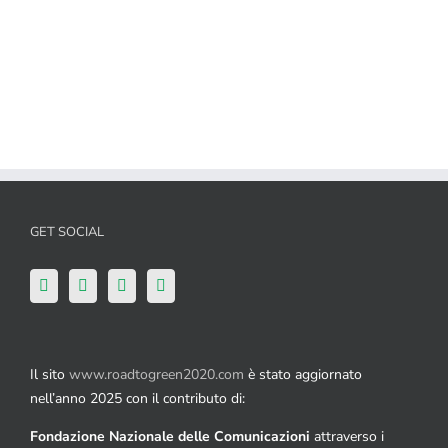
gratowin
uk online casinos list
GET SOCIAL
Il sito
www.roadtogreen2020.com
è stato aggiornato
nell’anno 2025 con il contributo di:
Fondazione Nazionale delle Comunicazioni
attraverso i